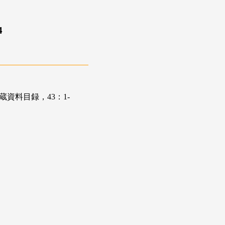
4
資料目録，43：1-