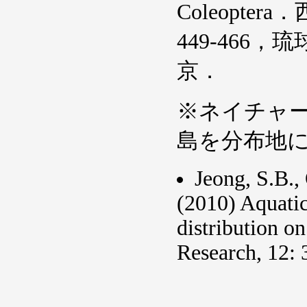
Coleopt
449-46
京．
※ネイチャ
島を分布地
Jeong, S.B.,
(2010) Aquatic 
distribution on
Research, 12: 