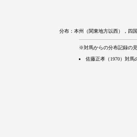
分布：本州（関東地方以西），四
※対馬からの分布記録の
佐藤正孝（1970）対馬の水生甲虫類