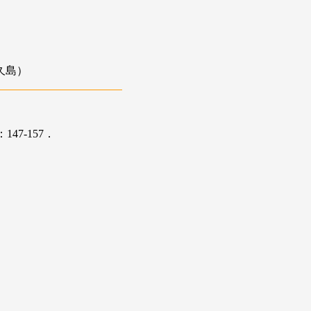
久島）
47-157．