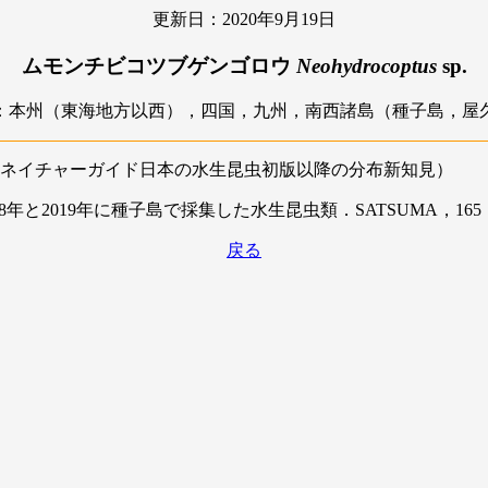
更新日：2020年9月19日
ムモンチビコツブゲンゴロウ
Neohydrocoptus
sp.
：本州（東海地方以西），四国，九州，南西諸島（種子島，屋
ネイチャーガイド日本の水生昆虫初版以降の分布新知見）
18年と2019年に種子島で採集した水生昆虫類．SATSUMA，165：1
戻る