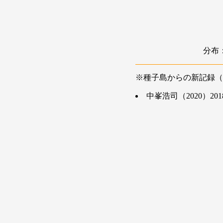
分布
※種子島からの新記録（
中峯浩司（2020）20