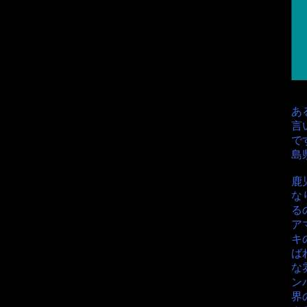
あ
言
で
島
鹿
な
る
ア
キ
ば
な
ン
界