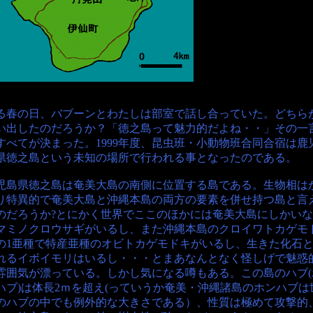
る春の日、バブーンとわたしは部室で話し合っていた。どちら
い出したのだろうか？「徳之島って魅力的だよね・・」その一
すべてが決まった。1999年度、昆虫班・小動物班合同合宿は鹿
県徳之島という未知の場所で行われる事となったのである。
児島県徳之島は奄美大島の南側に位置する島である。生物相は
り特異的で奄美大島と沖縄本島の両方の要素を併せ持つ島と言
のだろうか?とにかく世界でここのほかには奄美大島にしかい
マミノクロウサギがいるし、また沖縄本島のクロイワトカゲモ
の1亜種で特産亜種のオビトカゲモドキがいるし、生きた化石
れるイボイモリはいるし・・・とまあなんとなく怪しげで魅惑
雰囲気が漂っている。しかし気になる噂もある。この島のハブ(
ハブ)は体長2ｍを超え(っていうか奄美・沖縄諸島のホンハブは
のハブの中でも例外的な大きさである）、性質は極めて攻撃的