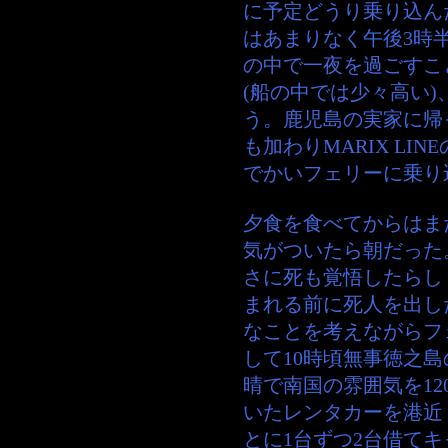
に予定どうり乗り込ん
はあまりなく午後3時
の中で一夜を過ごすこ
(船の中では少々高い
う。鹿児島の実家に帰っ
も加わりMARIX LI
でかいフェリーに乗り
夕食を食べてからはま
気がついたら朝だった
さに死も覚悟したらし
まれる前に死人を出し
なことを考えながらフ
して10時頃無事徳之
晴で南国の雰囲気を1
いたレンタカーを港近
とに1台ずつ2台借て